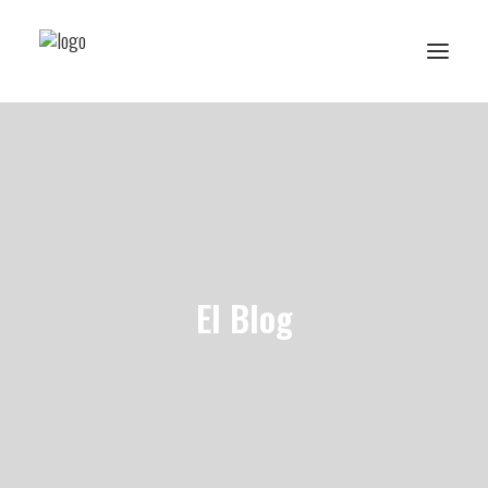
Reserva de rutes i experiències
RESERVA ESCOLAR
Activitats Escolars
El Blog
Projectes realitzats
Sobre Ans
Subscriu-te