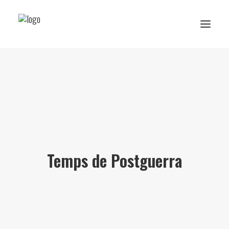
Reserva de rutes i experiències
RESERVA ESCOLAR
Activitats Escolars
Projectes realitzats
Temps de Postguerra
Sobre Ans
Subscriu-te