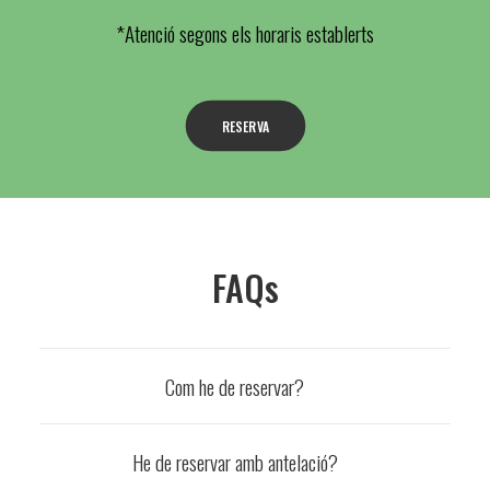
*Atenció segons els horaris establerts
RESERVA
FAQs
Com he de reservar?
He de reservar amb antelació?