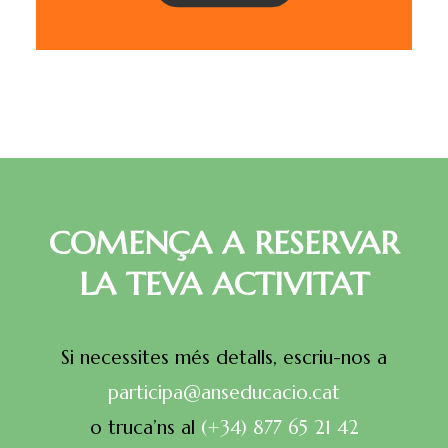
COMENÇA A RESERVAR
LA TEVA ACTIVITAT
Si necessites més detalls, escriu-nos a
participa@anseducacio.cat
o truca’ns al
(+34)
877 65 21 42