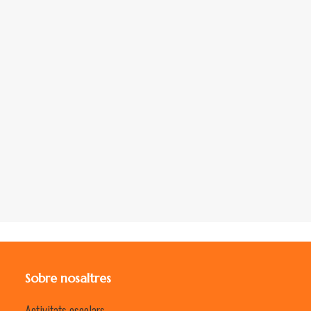
de Reus
CICLE SUPERIOR, ESO, BAT
REUS
1H 30MIN
Read More
Sobre nosaltres
Activitats escolars