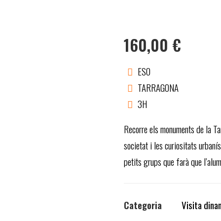
160,00
€
ESO
TARRAGONA
3H
Recorre els monuments de la Tar
societat i les curiositats urban
petits grups que farà que l’alumn
Categoria
Visita dina