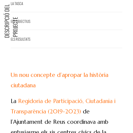
LA TASCA
D
E
S
C
R
I
P
I
Ó
D
E
L
P
R
O
J
E
C
T
C
E
ELS OBJECTIUS
ELS RESULTATS
Un nou concepte d’apropar la història
ciutadana
La
Regidoria de Participació, Ciutadania i
Transparència (2019-2023)
de
l’Ajuntament de Reus coordinava amb
entusiasme els sis centres cívics de la