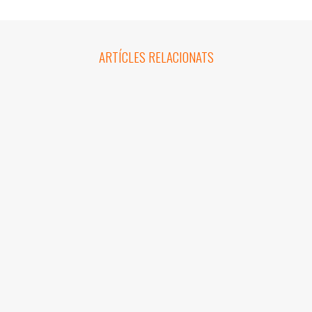
ARTÍCLES RELACIONATS
25 novembre, 2023
Creant rutes sobre la història del
Morell