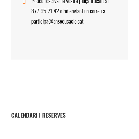
Podeu reservar la vostra plaça trucant al
877 65 21 42 o bé enviant un correu a
participa@anseducacio.cat
CALENDARI I RESERVES