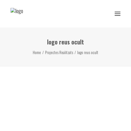
logo reus ocult
Reserva de rutes i experiències
Home
Projectes Realitzats
logo reus ocult
RESERVA ESCOLAR
Activitats Escolars
Projectes realitzats
Sobre Ans
Subscriu-te