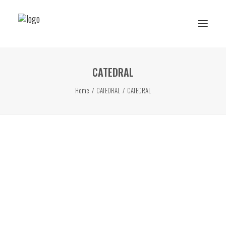
CATEDRAL
Reserva de rutes i experiències
Home
CATEDRAL
CATEDRAL
RESERVA ESCOLAR
Activitats Escolars
Projectes realitzats
Sobre Ans
Subscriu-te