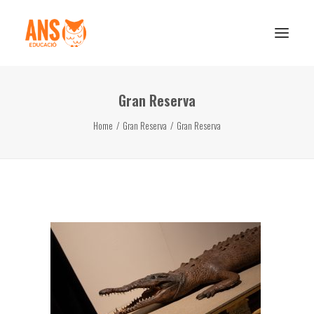
Gran Reserva
Reserva de rutes i experiències
Home
Gran Reserva
Gran Reserva
RESERVA ESCOLAR
Activitats Escolars
Projectes realitzats
Sobre Ans
Subscriu-te