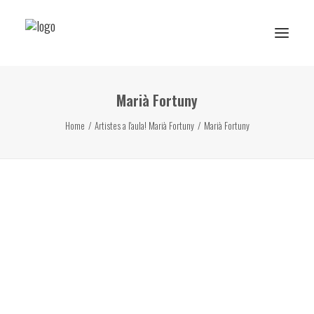
Marià Fortuny
Reserva de rutes i experiències
Home
Artistes a l'aula! Marià Fortuny
Marià Fortuny
RESERVA ESCOLAR
Activitats Escolars
Projectes realitzats
Sobre Ans
Subscriu-te