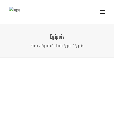
Egipcis
Reserva de rutes i experiències
Home
Expedició a l’antic Egipte
Egipcis
RESERVA ESCOLAR
Activitats Escolars
Projectes realitzats
Sobre Ans
Subscriu-te