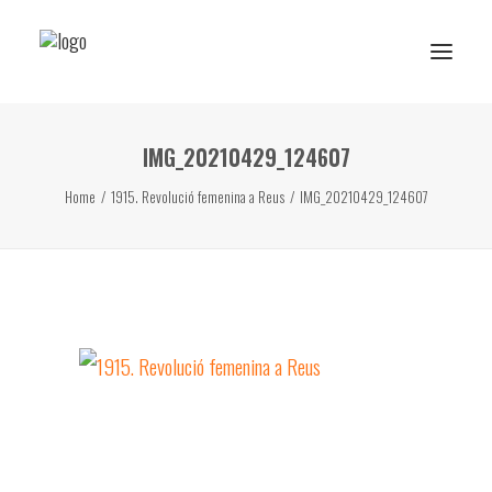
IMG_20210429_124607
Reserva de rutes i experiències
Home
1915. Revolució femenina a Reus
IMG_20210429_124607
RESERVA ESCOLAR
Activitats Escolars
Projectes realitzats
Sobre Ans
Subscriu-te