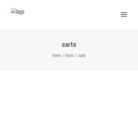
carta
Reserva de rutes i experiències
Home
Home
carta
RESERVA ESCOLAR
Activitats Escolars
Projectes realitzats
Sobre Ans
Subscriu-te