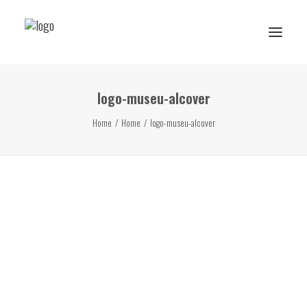
logo-museu-alcover
Reserva de rutes i experiències
Home
Home
logo-museu-alcover
RESERVA ESCOLAR
Activitats Escolars
Projectes realitzats
Sobre Ans
Subscriu-te