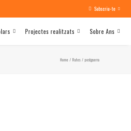
Subscriu-te
olars
Projectes realitzats
Sobre Ans
Home
Rutes
postguerra