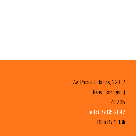
Av. Països Catalans, 228, 2
Reus (Tarragona)
43205
Telf: 877 65 21 42
Dll a Dv 9-13h