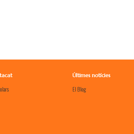
tacat
Últimes notícies
olars
El Blog