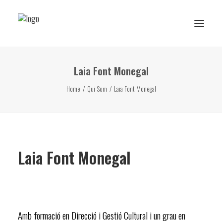
Laia Font Monegal
Reserva de rutes i experiències
Home
Qui Som
Laia Font Monegal
RESERVA ESCOLAR
Activitats Escolars
Projectes realitzats
Laia Font Monegal
Sobre Ans
Subscriu-te
Amb formació en Direcció i Gestió Cultural i un grau en