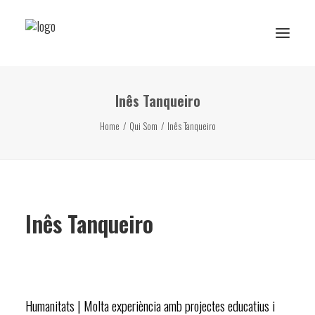
Inês Tanqueiro
Reserva de rutes i experiències
Home
Qui Som
Inês Tanqueiro
RESERVA ESCOLAR
Activitats Escolars
Projectes realitzats
Inês Tanqueiro
Sobre Ans
Subscriu-te
Humanitats | Molta experiència amb projectes educatius i