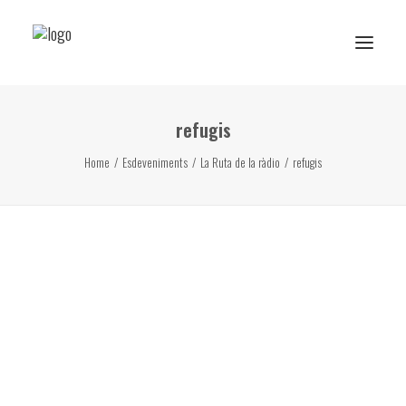
refugis
Reserva de rutes i experiències
Home
Esdeveniments
La Ruta de la ràdio
refugis
RESERVA ESCOLAR
Activitats Escolars
Projectes realitzats
Sobre Ans
Subscriu-te