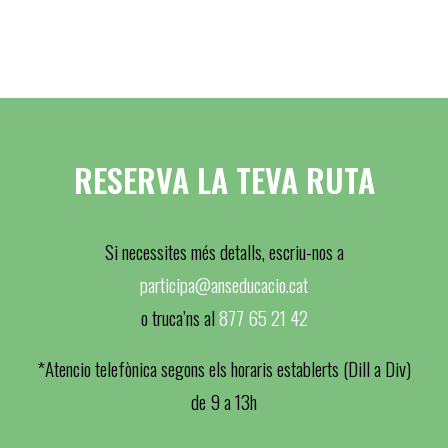
RESERVA LA TEVA RUTA
Si necessites més detalls, escriu-nos a
participa@anseducacio.cat
o truca’ns al
877 65 21 42
*Atencio telefònica segons els horaris establerts (Dill a Div)
de 9 a 13h