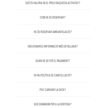
QUÈ ÉS VALORA EN EL PREU D’AQUESTA ACTIVITAT?
COM HE DE RESERVAR?
HE DE RESERVAR AMB ANTELACIÓ?
ENS DONAREU INFORMACIÓ MÉS DETALLADA?
QUAN HE DE FER EL PAGAMENT?
HI HA POLÍTICA DE CANCEL·LACIÓ?
PUC CANVIAR LA DATA?
QUÈ DEMANEM PER A LA SORTIDA?