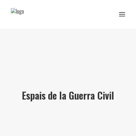
Reserva de rutes i experiències
RESERVA ESCOLAR
Activitats Escolars
Projectes realitzats
Espais de la Guerra Civil
Sobre Ans
Subscriu-te