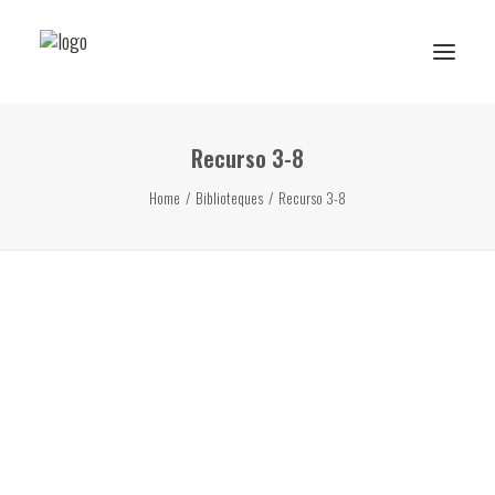
Recurso 3-8
Reserva de rutes i experiències
Home
Biblioteques
Recurso 3-8
RESERVA ESCOLAR
Activitats Escolars
Projectes realitzats
Sobre Ans
Subscriu-te