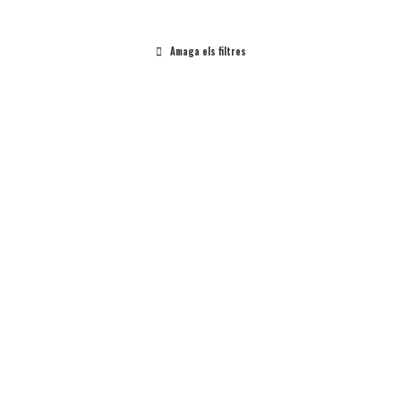
Amaga els filtres
Cicle Superior
Montblanc
Visita Dinamitzada
Mou-te per la
Prehistòria