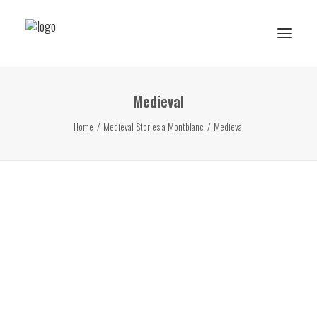
Medieval
Reserva de rutes i experiències
Home
Medieval Stories a Montblanc
Medieval
RESERVA ESCOLAR
Activitats Escolars
Projectes realitzats
Sobre Ans
Subscriu-te