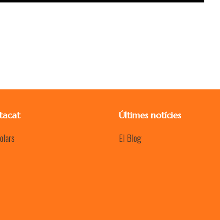
tacat
Últimes notícies
olars
El Blog