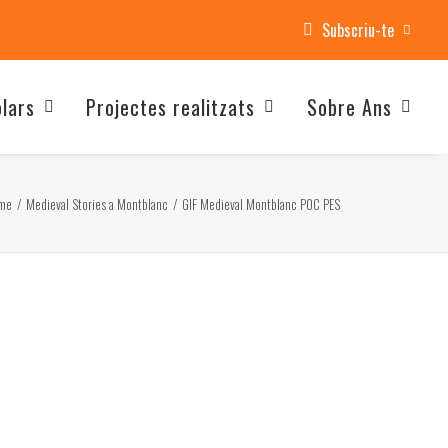
Subscriu-te
olars
Projectes realitzats
Sobre Ans
me
Medieval Stories a Montblanc
GIF Medieval Montblanc POC PES