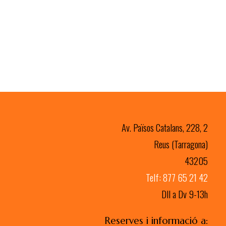
Av. Països Catalans, 228, 2
Reus (Tarragona)
43205
Telf: 877 65 21 42
Dll a Dv 9-13h
Reserves i informació a: