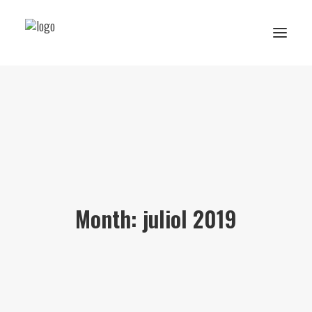
Reserva de rutes i experiències
RESERVA ESCOLAR
Activitats Escolars
Projectes realitzats
Month: juliol 2019
Sobre Ans
Subscriu-te