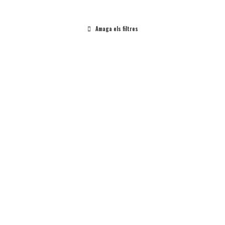
Amaga els filtres
Cicle Superior
Taller a l'aula
Art i Artistes
Taller Al Centre
Artistes a l’aula!
Marià Fortuny