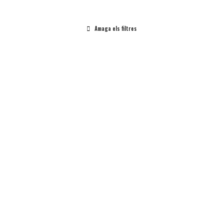
Amaga els filtres
Batxillerat
Cicle Inicial
Cicle Mitjà
Cicle Superior
ESO
Taller Al Centre
La vida a la ciutat
medieval